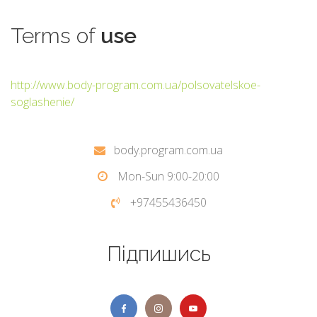
Terms
of
use
http://www.body-program.com.ua/polsovatelskoe-
soglashenie/
body.program.com.ua
Mon-Sun 9:00-20:00
+97455436450
Підпишись