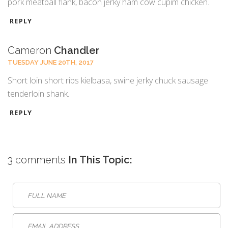
pork meatball flank, bacon jerky ham cow cupim chicken.
REPLY
Cameron
Chandler
TUESDAY JUNE 20TH, 2017
Short loin short ribs kielbasa, swine jerky chuck sausage
tenderloin shank.
REPLY
3 comments
In This Topic: