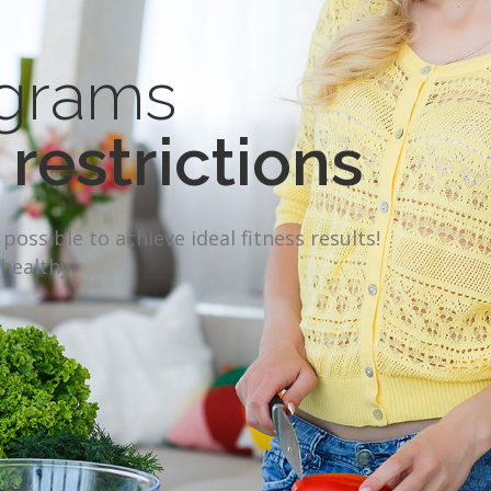
ograms
restrictions
 possible to achieve ideal fitness results!
 healthy