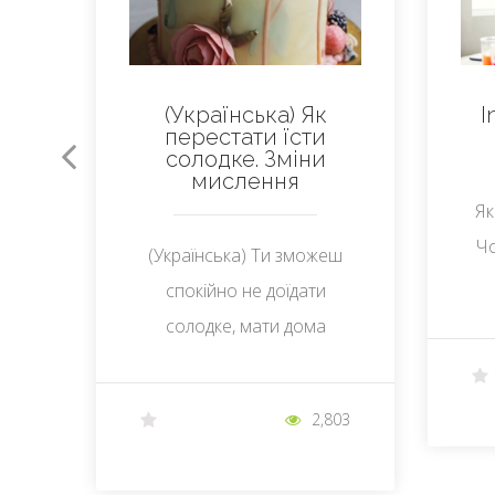
ty
the
(Українська) Як
I
перестати їсти
солодке. Зміни
мислення
Як
Чо
507
(Українська) Ти зможеш
спокійно не доїдати
солодке, мати дома
цукерки та шоколад і не
зʼїдатимеш це за раз.
2,803