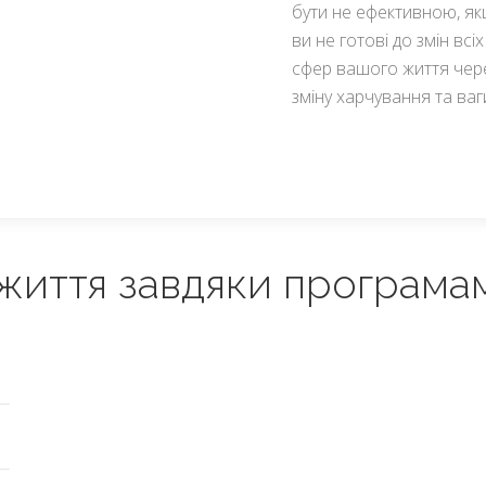
бути не ефективною, я
ви не готові до змін всіх
сфер вашого життя чер
зміну харчування та ваг
 життя завдяки програма