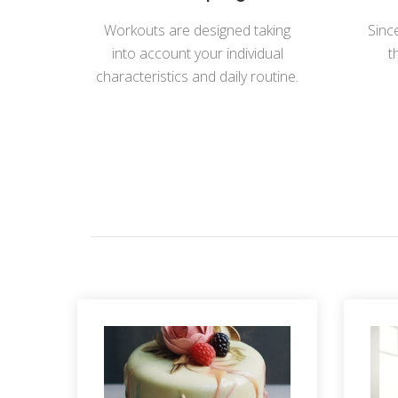
Workouts are designed taking
Since
into account your individual
t
characteristics and daily routine.
to