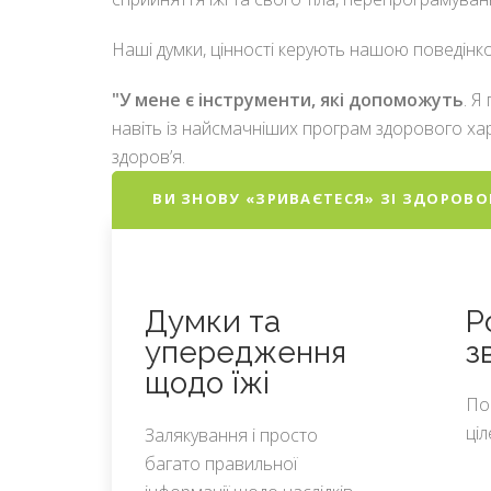
Наші думки, цінності керують нашою поведінкою
"У мене є інструменти, які допоможуть
. Я
навіть із найсмачніших програм здорового харч
здоровʼя.
ВИ ЗНОВУ «ЗРИВАЄТЕСЯ» ЗІ ЗДОРОВО
Думки та
Р
упередження
з
щодо їжі
По
ці
Залякування і просто
багато правильної