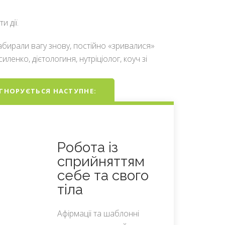
 дії.
 набирали вагу знову, постійно «зривалися»
енко, дієтологиня, нутріціолог, коуч зі
ІГНОРУЄТЬСЯ НАСТУПНЕ:
Робота із
сприйняттям
себе та свого
тіла
Афірмаціі та шаблонні