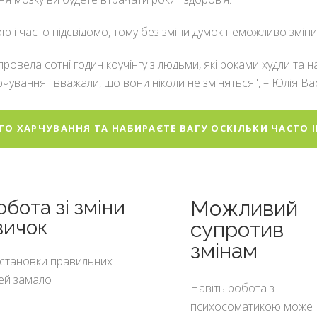
 і часто підсвідомо, тому без зміни думок неможливо змінити
 провела сотні годин коучінгу з людьми, які роками худли та
ування і вважали, що вони ніколи не зміняться", – Юлія Васил
ГО ХАРЧУВАННЯ ТА НАБИРАЄТЕ ВАГУ ОСКІЛЬКИ ЧАСТО 
обота зі зміни
Можливий
вичок
супротив
змінам
становки правильних
лей замало
Навіть робота з
психосоматикою може