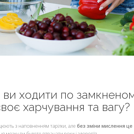
 ви ходити по замкненом
воє харчування та вагу?
цюють з наповненням тарілки, але
без зміни мислення це
ня мозку ви будете втрачати роки і здоровʼя.