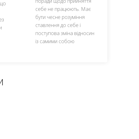
поради щодо прийняття
кщо
себе не працюють. Має
бути чесне розуміння
ез
ставлення до себе і
и
поступова зміна відносин
із самими собою
м