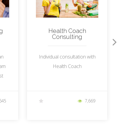
s
Ex
ng
Health Coach
Consulting
an
Individual consultation with
ram
Health Coach
st
645
7,669