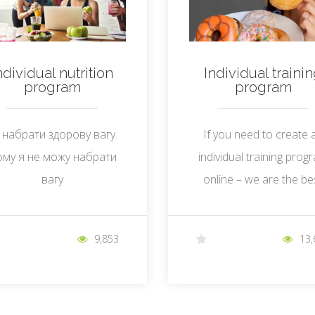
ndividual nutrition
Individual traini
program
program
 набрати здорову вагу.
If you need to create 
му я не можу набрати
individual training prog
вагу
online – we are the be
resource for this.
9,853
13,