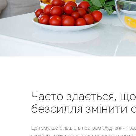
Часто здається, що
безсилля змінити с
Це тому, що більшість програм схуднення пра
сприйняття їжі та свого тіла, перепрограмуван