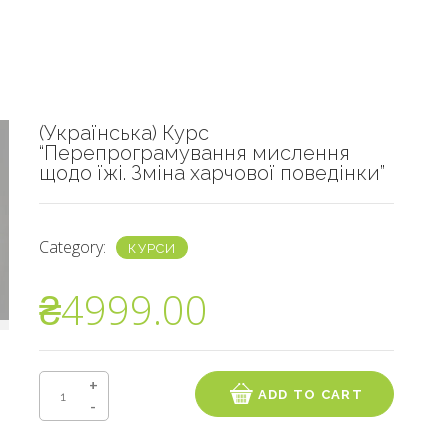
(Українська) Курс
“Перепрограмування мислення
щодо їжі. Зміна харчової поведінки”
Category:
КУРСИ
₴
4999.00
(Українська) Курс "Перепрограмування мислення щодо їжі. З
ADD TO CART