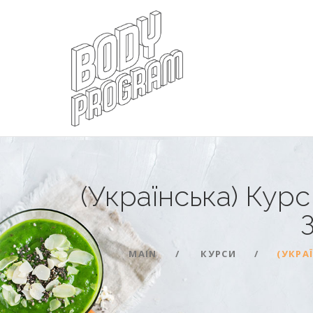
(Українська) Кур
MAIN
КУРСИ
(УКРА