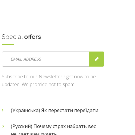
Special
offers
Subscribe to our Newsletter right now to be
updated. We promice not to spam!
(Українська) Як перестати переїдати
міна харчової поведінки" quantity
(Русский) Почему страх набрать вес
не дает вам худеть