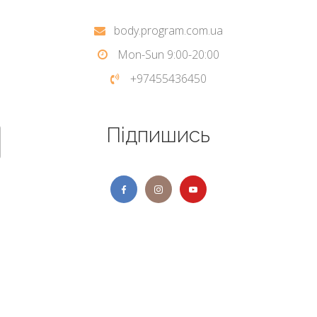
body.program.com.ua
Mon-Sun 9:00-20:00
+97455436450
Підпишись