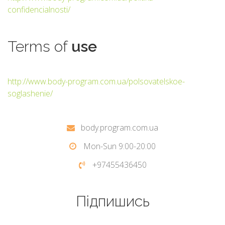
confidencialnosti/
Terms
of
use
http://www.body-program.com.ua/polsovatelskoe-
soglashenie/
body.program.com.ua
Mon-Sun 9:00-20:00
+97455436450
Підпишись