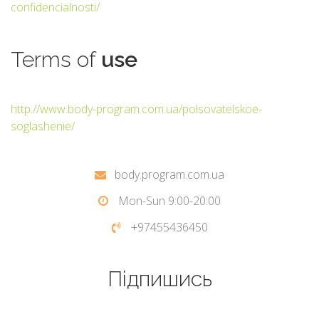
confidencialnosti/
Terms
of
use
http://www.body-program.com.ua/polsovatelskoe-
soglashenie/
body.program.com.ua
Mon-Sun 9:00-20:00
+97455436450
Підпишись