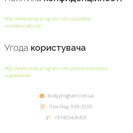
http://www.body-program.com.ua/politika-
confidencialnosti/
Угода
користувача
http://www.body-program.com.ua/polsovatelskoe-
soglashenie/
body.program.com.ua
Пон-Нед: 9:00-20:00
+97455436450