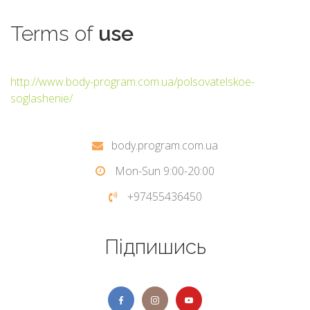
Terms
of
use
http://www.body-program.com.ua/polsovatelskoe-
soglashenie/
body.program.com.ua
Mon-Sun 9:00-20:00
+97455436450
Підпишись