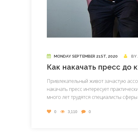
MONDAY SEPTEMBER 21ST, 2020
BY
Как накачать пресс до 
Привлекательный живот зачастую асс
накачать пресс интересует практическ
много лет трудятся специалисты сферы 
0
3,110
0