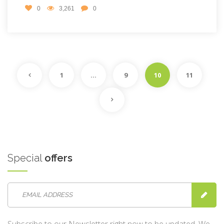
0
3,261
0
1
…
9
10
11
Special
offers
Subscribe to our Newsletter right now to be updated. We